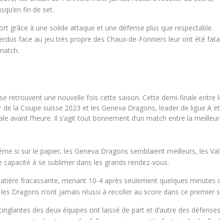
squ’en fin de set.
ort grâce à une solide attaque et une défense plus que respectable.
dus face au jeu très propre des Chaux-de-Fonniers leur ont été fatals
 match.
e retrouvent une nouvelle fois cette saison. Cette demi-finale entre 
r de la Coupe suisse 2023 et les Geneva Dragons, leader de ligue A e
le avant l’heure. Il s’agit tout bonnement d’un match entre la meilleu
.
Même si sur le papier, les Geneva Dragons semblaient meilleurs, les Va
 capacité à se sublimer dans les grands rendez-vous.
 matière fracassante, menant 10-4 après seulement quelques minutes 
 les Dragons n’ont jamais réussi à recoller au score dans ce premier s
 cinglantes des deux équipes ont laissé de part et d’autre des défense