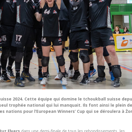
isse 2024. Cette équipe qui domine le tchoukball suisse depu
ul trophée national qui lui manquait. Ils font ainsi le plein d
es nations pour l’European Winners’ Cup qui se déroulera à Żo
Ruz Flyers
dans une demi-finale de tous les rebondissements, les