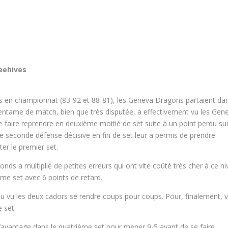
eehives
s en championnat (83-92 et 88-81), les Geneva Dragons partaient da
’entame de match, bien que très disputée, a effectivement vu les Gen
 faire reprendre en deuxième moitié de set suite à un point perdu sui
 seconde défense décisive en fin de set leur a permis de prendre
ter le premier set.
nds a multiplié de petites erreurs qui ont vite coûté très cher à ce n
ème set avec 6 points de retard.
au vu les deux cadors se rendre coups pour coups. Pour, finalement, v
 set.
’avantage dans le quatrième set pour mener 9-5 avant de se faire