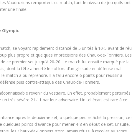
 les Vaudruziens remportent ce match, tant le niveau de jeu qu’ils ont
ter une finale.
e Olympic
atch, se voyant rapidement distancé de 5 unités à 10-5 avant de réu
coup plus propre et quelques imprécisions des Chaux-de-Fonniers. Les
n de ce premier set jusqu’à 20-20. Le match fut ensuite marqué par la
s, dont la tête a heurté le sol lors d’un glissade en défense mal
 le match a pu reprendre. Il a fallu encore 6 points pour réussir à
 défense puis contre-attaque des Chaux-de-Fonniers.
connaissable revenir du vestiaire. En effet, probablement perturbés
ger un très sévère 21-11 par leur adversaire. Un tel écart est rare à ce
nfiance après le deuxième set, a quelque peu relâché la pression, ce 
e quelques points d’avance pour mener 4-8 en début de set. Ensuite,
reuve, les Chaux-de-Fonniers n’ont jamais réussi à recoller au score,