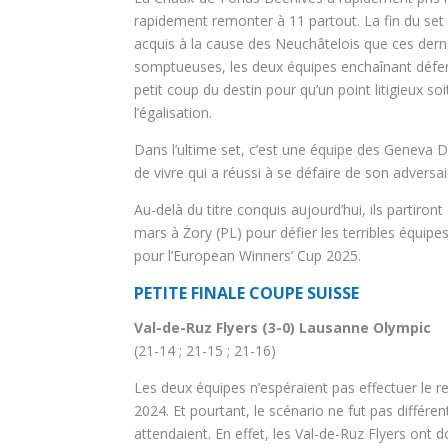
rapidement remonter à 11 partout. La fin du set 
acquis à la cause des Neuchâtelois que ces dernie
somptueuses, les deux équipes enchaînant défens
petit coup du destin pour qu’un point litigieux 
l’égalisation.
Dans l’ultime set, c’est une équipe des Geneva 
de vivre qui a réussi à se défaire de son advers
Au-delà du titre conquis aujourd’hui, ils partiro
mars à Żory (PL) pour défier les terribles équipes
pour l’European Winners’ Cup 2025.
PETITE FINALE COUPE SUISSE
Val-de-Ruz Flyers (3-0) Lausanne Olympic
(21-14 ; 21-15 ; 21-16)
Les deux équipes n’espéraient pas effectuer le re
2024. Et pourtant, le scénario ne fut pas différent
attendaient. En effet, les Val-de-Ruz Flyers ont