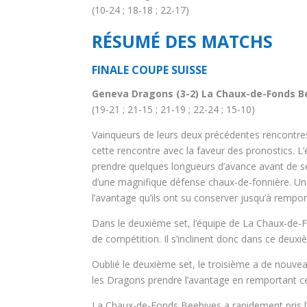
(10-24 ; 18-18 ; 22-17)
RÉSUMÉ DES MATCHS
FINALE COUPE SUISSE
Geneva Dragons (3-2) La Chaux-de-Fonds B
(19-21 ; 21-15 ; 21-19 ; 22-24 ; 15-10)
Vainqueurs de leurs deux précédentes rencontre
cette rencontre avec la faveur des pronostics. L
prendre quelques longueurs d’avance avant de se
d’une magnifique défense chaux-de-fonnière. Une
l’avantage qu’ils ont su conserver jusqu’à rempor
Dans le deuxième set, l’équipe de La Chaux-de-Fo
de compétition. Il s’inclinent donc dans ce deuxi
Oublié le deuxième set, le troisième a de nouve
les Dragons prendre l’avantage en remportant ce
La Chaux-de-Fonds Beehives a rapidement pris l