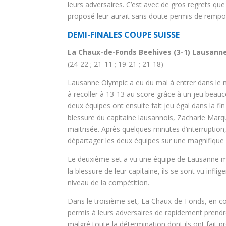
leurs adversaires. C’est avec de gros regrets que
proposé leur aurait sans doute permis de rempor
DEMI-FINALES COUPE SUISSE
La Chaux-de-Fonds Beehives (3-1) Lausann
(24-22 ; 21-11 ; 19-21 ; 21-18)
Lausanne Olympic a eu du mal à entrer dans le m
à recoller à 13-13 au score grâce à un jeu beau
deux équipes ont ensuite fait jeu égal dans la fi
blessure du capitaine lausannois, Zacharie Marqui
maitrisée. Après quelques minutes d’interruption,
départager les deux équipes sur une magnifique
Le deuxième set a vu une équipe de Lausanne mé
la blessure de leur capitaine, ils se sont vu infli
niveau de la compétition.
Dans le troisième set, La Chaux-de-Fonds, en co
permis à leurs adversaires de rapidement prendr
malgré toute la détermination dont ils ont fait p