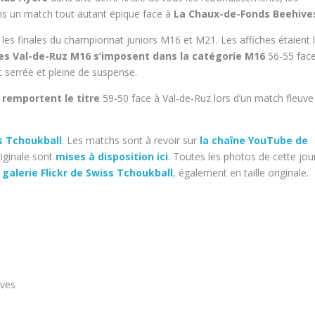
ns un match tout autant épique face à
La Chaux-de-Fonds Beehive
les finales du championnat juniors M16 et M21. Les affiches étaient 
es Val-de-Ruz M16 s’imposent dans la catégorie M16
56-55 fac
 serrée et pleine de suspense.
 remportent le titre
59-50 face à Val-de-Ruz lors d’un match fleuve
s Tchoukball
.
Les matchs sont à revoir sur
la chaîne YouTube de
iginale sont
mises à disposition ici
.
Toutes les photos de cette jou
a galerie Flickr de Swiss Tchoukball
,
également en taille originale.
ives