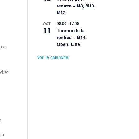
rentrée – M8, M10,
M12
n
08:00
-
17:00
OCT
11
Tournoi de la
rentrée – M14,
Open, Elite
nait
Voir le calendrier
icket
n
s à