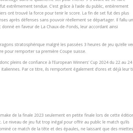
fut extrêmement tendue. C’est grâce à l’aide du public, entièrement
rs ont trouvé la force pour tenir le score. La fin de set fut des plus
es après défenses sans pouvoir réellement se départager. Il fallu u
soit donné en faveur de La Chaux-de-Fonds, leur accordant ainsi
Dragons stratosphérique malgré les passées 3 heures de jeu qu’elle ve
aire pour remporter sa première Coupe suisse.
nt donc pleins de confiance à l’European Winners’ Cup 2024 du 22 au 24
 italiennes. Par ce titre, ils remportent également d’ores et déjà leur t
make de la finale 2023 seulement en petite finale lors de cette éditio
. Le niveau de jeu fut trop inégal pour offrir au public le match qu’ils
 dominé ce match de la tête et des épaules, ne laissant que des miette