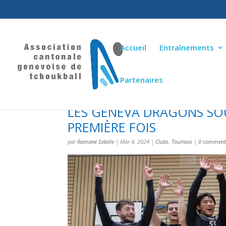
Accueil
Entraînements
Partenaires
LES GENEVA DRAGONS SOU
PREMIÈRE FOIS
par
Romane Sebille
|
Mar 4, 2024
|
Clubs
,
Tournois
|
0 comment