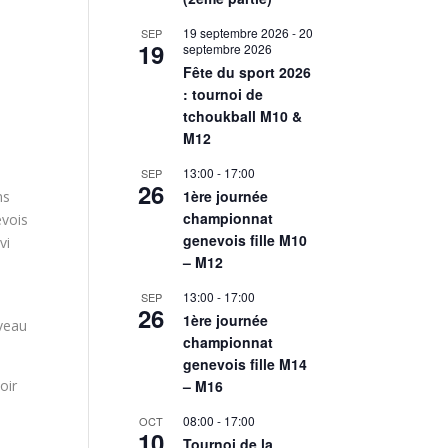
19 septembre 2026
-
20
SEP
19
septembre 2026
Fête du sport 2026
: tournoi de
tchoukball M10 &
M12
13:00
-
17:00
SEP
26
1ère journée
ns
championnat
evois
genevois fille M10
vi
– M12
13:00
-
17:00
SEP
26
1ère journée
iveau
championnat
genevois fille M14
oir
– M16
08:00
-
17:00
OCT
10
Tournoi de la