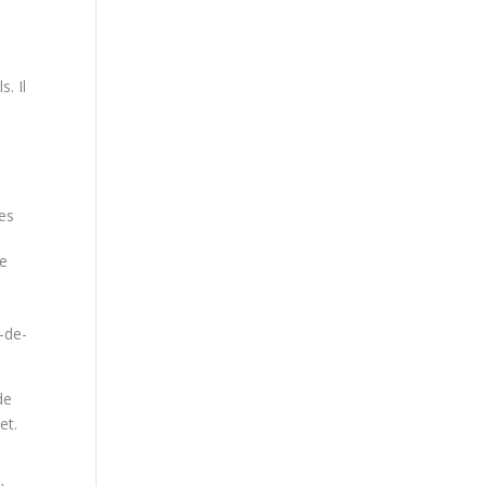
. Il
les
t
re
l-de-
de
et.
s