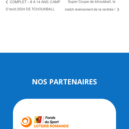
Super Coupe de tchoukball, le
COMPLET – 8 À 14 ANS: CAMP
D’août 2024 DE TCHOUKBALL
match événement de la rentrée !
NOS PARTENAIRES