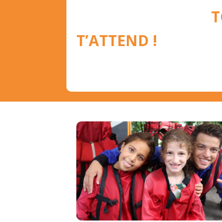
TCHOUK 
T’ATTEND !