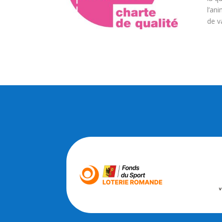
l’an
de v
DERNIÈRES ACTUS