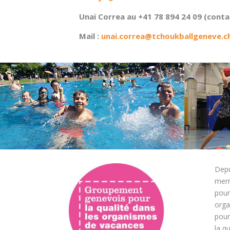
Unai Correa au +41 78 894 24 09 (con
Mail :
unai.correa@tchoukballgeneve.c
Depu
mem
pour
orga
pour
la q