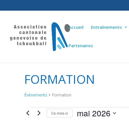
Accueil
Entraînements
Partenaires
FORMATION
Évènements
Formation
mai 2026
ÉVÈNEMENTS
Ce mois-ci
Sélectionnez
une