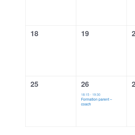
0
0
18
19
évènement,
évènement,
0
1
25
26
évènement,
évènement,
18:15
-
19:30
Formation parent –
coach