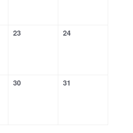
0
0
23
24
,
évènement,
évènement,
0
0
30
31
,
évènement,
évènement,