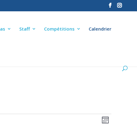
as
Staff
Compétitions
Calendrier
NAVIGA
NAVIGA
Mois
DE
PAR