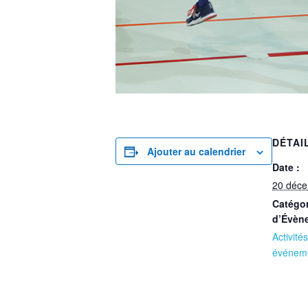
DÉTAI
Ajouter au calendrier
Date :
20 déc
Catégor
d’Évèn
Activités
événem