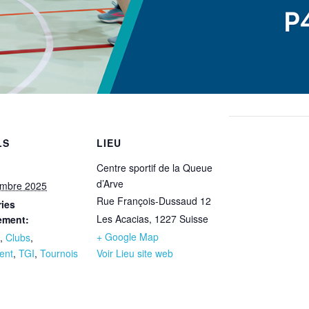
LS
LIEU
Centre sportif de la Queue
d’Arve
embre 2025
Rue François-Dussaud 12
ies
Les Acacias
,
1227
Suisse
ement:
+ Google Map
,
Clubs
,
ent
,
TGI
,
Tournois
Voir Lieu site web