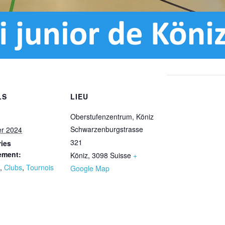
LS
LIEU
Oberstufenzentrum, Köniz
Schwarzenburgstrasse
er 2024
321
ies
ement:
Köniz
,
3098
Suisse
+
,
Clubs
,
Tournois
Google Map