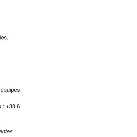
les.
 équipes
 : +33 6
tentes