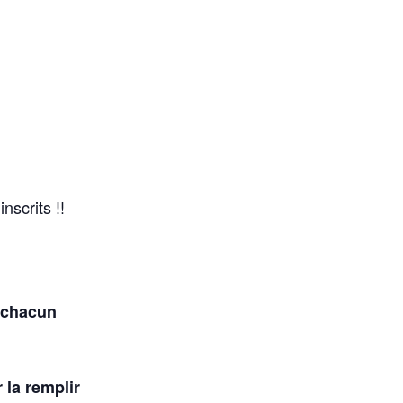
nscrits !!
e chacun
 la remplir