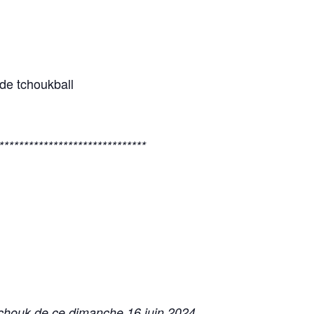
de tchoukball
******************************
tchouk de ce dimanche 16 juin 2024