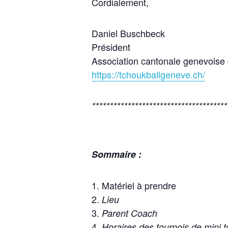
Cordialement,
Daniel Buschbeck
Président
Association cantonale genevoise 
https://tchoukballgeneve.ch/
**************************************
Sommaire :
Matériel à prendre
Lieu
Parent Coach
Horaires des tournois de mini 