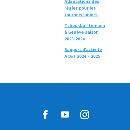
Adaptations des
règles pour les
tournois juniors
Tchoukball féminin
à Genève saison
2023-2024
Rapport d’activité
ACGT 2024 – 2025