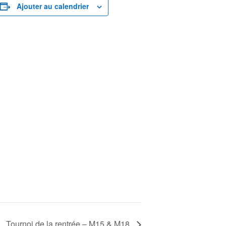
Ajouter au calendrier
Tournoi de la rentrée – M15 & M18