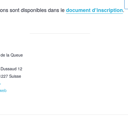
ions sont disponibles dans le
.
document d’inscription
f de la Queue
-Dussaud 12
1227
Suisse
p
 web