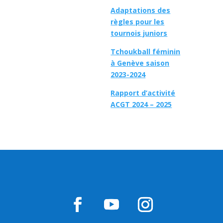
Adaptations des
règles pour les
tournois juniors
Tchoukball féminin
à Genève saison
2023-2024
Rapport d’activité
ACGT 2024 – 2025