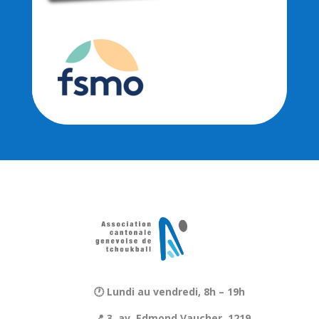
🕐 Lundi au vendredi, 8h – 19h
📍 3, av. Edmond Vaucher, 1219