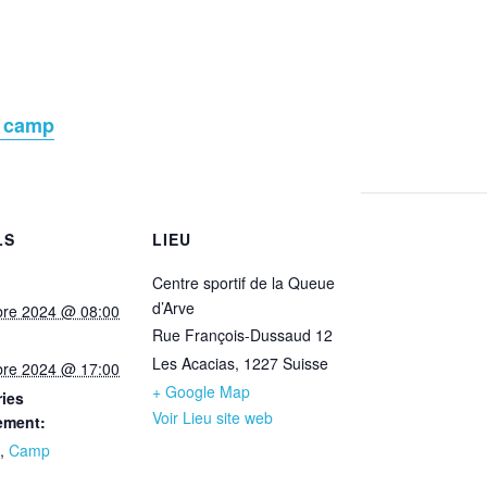
u camp
LS
LIEU
Centre sportif de la Queue
d’Arve
bre 2024 @ 08:00
Rue François-Dussaud 12
Les Acacias
,
1227
Suisse
bre 2024 @ 17:00
+ Google Map
ies
Voir Lieu site web
ement:
,
Camp