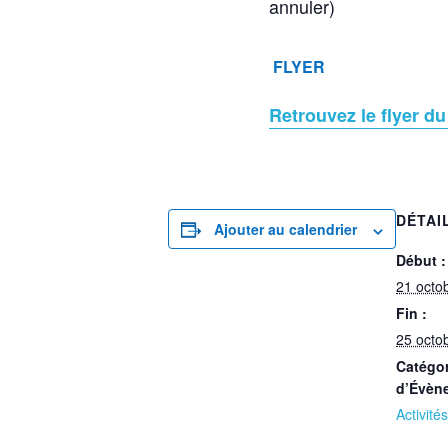
annuler)
FLYER
Retrouvez le flyer d
DÉTAI
Ajouter au calendrier
Début :
21 octo
Fin :
25 octo
Catégor
d’Évèn
Activités