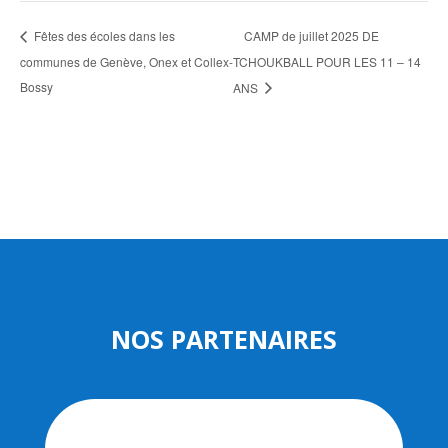
CAMP de juillet 2025 DE
Fêtes des écoles dans les
communes de Genève, Onex et Collex-
TCHOUKBALL POUR LES 11 – 14
Bossy
ANS
NOS PARTENAIRES