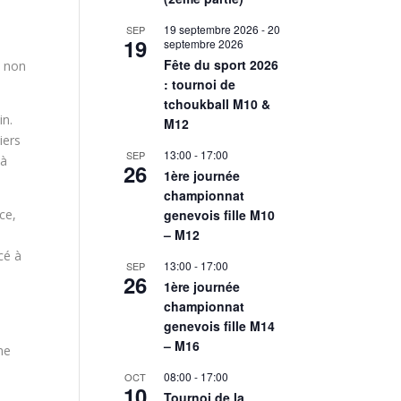
19 septembre 2026
-
20
SEP
19
septembre 2026
Fête du sport 2026
e non
: tournoi de
tchoukball M10 &
in.
M12
iers
13:00
-
17:00
SEP
 à
26
1ère journée
championnat
ce,
genevois fille M10
– M12
cé à
13:00
-
17:00
SEP
26
1ère journée
championnat
genevois fille M14
– M16
ne
08:00
-
17:00
OCT
10
Tournoi de la