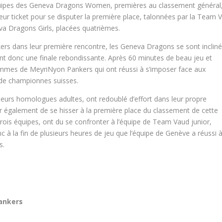
s équipes des Geneva Dragons Women, premières au classement général,
eur ticket pour se disputer la première place, talonnées par la Team 
eva Dragons Girls, placées quatrièmes.
rs dans leur première rencontre, les Geneva Dragons se sont inclin
nt donc une finale rebondissante. Après 60 minutes de beau jeu et
femmes de MeyriNyon Pankers qui ont réussi à s’imposer face aux
 de championnes suisses.
 leurs homologues adultes, ont redoublé d’effort dans leur propre
ter également de se hisser à la première place du classement de cette
rois équipes, ont du se confronter à l’équipe de Team Vaud junior,
à la fin de plusieurs heures de jeu que l’équipe de Genève a réussi 
s.
ankers