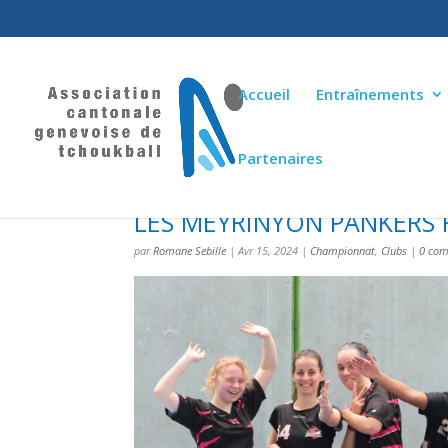
Accueil
Entraînements
Partenaires
LES MEYRINYON PANKERS 
par
Romane Sebille
|
Avr 15, 2024
|
Championnat
,
Clubs
|
0 com