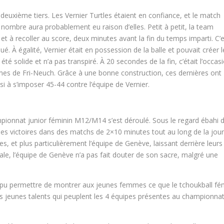
u deuxième tiers. Les Vernier Turtles étaient en confiance, et le match
it nombre aura probablement eu raison d’elles. Petit à petit, la team
et à recoller au score, deux minutes avant la fin du temps imparti. C’
é. À égalité, Vernier était en possession de la balle et pouvait créer l
é solide et n’a pas transpiré. À 20 secondes de la fin, c’était l’occas
es de Fri-Neuch. Grâce à une bonne construction, ces dernières ont
i à s’imposer 45-44 contre l’équipe de Vernier.
ampionnat junior féminin M12/M14 s’est déroulé. Sous le regard ébahi 
s les victoires dans des matchs de 2×10 minutes tout au long de la jou
, et plus particulièrement l’équipe de Genève, laissant derrière leurs
ale, l’équipe de Genève n’a pas fait douter de son sacre, malgré une
 pu permettre de montrer aux jeunes femmes ce que le tchoukball fé
es jeunes talents qui peuplent les 4 équipes présentes au championna