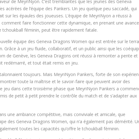
aveur de MeyriNyon. C’est tremblantes que les jeunes des Geneva
es acérées de l’équipe des Pankers. Un jeu quelque peu saccadé, qui
ttait sur les épaules des joueuses. L’équipe de MeyriNyon a réussi à
uvé comment faire fonctionner cette dynamique, en prenant une avanc
e tchoukball féminin, peut être rapidement fatale.
nouvelle équipe des Geneva Dragons Women qui est entrée sur le terra
. Grâce à un jeu fluide, collaboratif, et un public ainsi que les coéquip
nom de Genève, les Geneva Dragons ont réussi à remonter a pente et
t redémarré, et tout était remis en jeu.
e talonnaient toujours. Mais MeyriNyon Pankers, forte de son expérien
 montrer toute la maîtrise et le savoir-faire que peuvent avoir des
s de jeu dans cette troisième phase que MeyriNyon Pankers a commen
mis de petit à petit prendre le contrôle du match et de s’adapter aux
dans une ambiance compétitive, mais conviviale et amicale, que
équipe des Geneva Dragons Women, qui n’a également pas démérité. U
galement toutes les capacités qu’offre le tchoukball féminin.