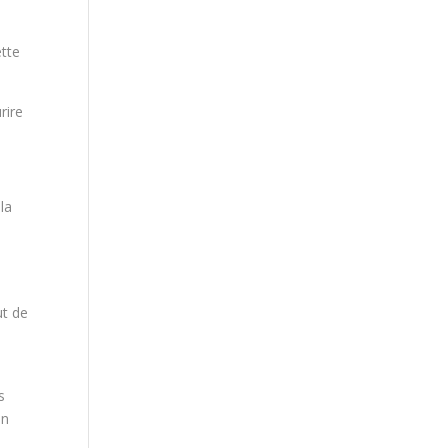
ette
rire
la
ut de
s
en