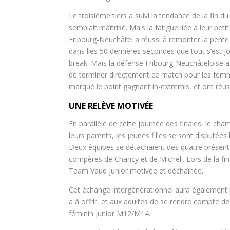
Le troisième tiers a suivi la tendance de la fin d
semblait maîtrisé. Mais la fatigue liée à leur pet
Fribourg-Neuchâtel a réussi à remonter la pente 
dans lles 50 dernières secondes que tout s’est jou
break. Mais la défense Fribourg-Neuchâteloise a ét
de terminer directement ce match pour les femm
marqué le point gagnant in-extremis, et ont réuss
UNE RELÈVE MOTIVÉE
En parallèle de cette journée des finales, le ch
leurs parents, les jeunes filles se sont disputée
Deux équipes se détachaient des quatre présentes
compères de Chancy et de Micheli. Lors de la fin
Team Vaud junior motivée et déchaînée.
Cet échange intergénérationnel aura également
a à offrir, et aux adultes de se rendre compte d
féminin junior M12/M14.