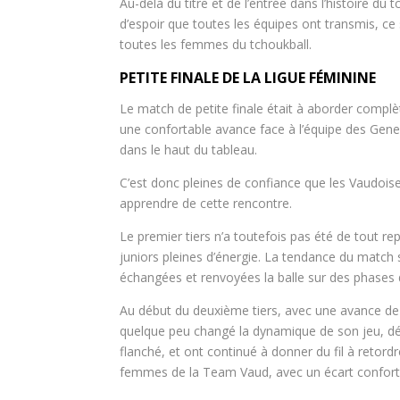
Au-delà du titre et de l’entrée dans l’histoire d
d’espoir que toutes les équipes ont transmis, ce 
toutes les femmes du tchoukball.
PETITE FINALE DE LA LIGUE FÉMININE
Le match de petite finale était à aborder compl
une confortable avance face à l’équipe des Genev
dans le haut du tableau.
C’est donc pleines de confiance que les Vaudoise
apprendre de cette rencontre.
Le premier tiers n’a toutefois pas été de tout r
juniors pleines d’énergie. La tendance du match
échangées et renvoyées la balle sur des phases
Au début du deuxième tiers, avec une avance de 
quelque peu changé la dynamique de son jeu, dés
flanché, et ont continué à donner du fil à retor
femmes de la Team Vaud, avec un écart conforta