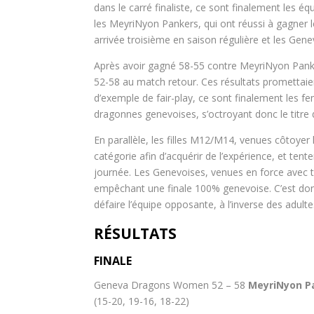
dans le carré finaliste, ce sont finalement le
les MeyriNyon Pankers, qui ont réussi à gagner l
arrivée troisième en saison régulière et les Gen
Après avoir gagné 58-55 contre MeyriNyon Panke
52-58 au match retour. Ces résultats promettaie
d’exemple de fair-play, ce sont finalement les 
dragonnes genevoises, s’octroyant donc le titre
En parallèle, les filles M12/M14, venues côtoyer
catégorie afin d’acquérir de l’expérience, et ten
journée. Les Genevoises, venues en force avec t
empêchant une finale 100% genevoise. C’est donc 
défaire l’équipe opposante, à l’inverse des adulte
RÉSULTATS
FINALE
Geneva Dragons Women 52 – 58
MeyriNyon P
(15-20, 19-16, 18-22)