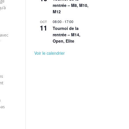
age
rentrée – M8, M10,
qu’à
M12
08:00
-
17:00
OCT
11
Tournoi de la
rentrée – M14,
 avec
Open, Elite
r
Voir le calendrier
ns
nt
a
pas