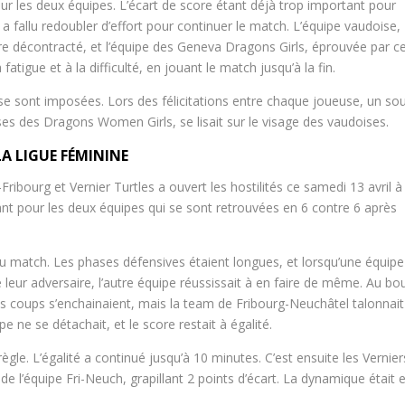
our les deux équipes. L’écart de score étant déjà trop important pour
 a fallu redoubler d’effort pour continuer le match. L’équipe vaudoise,
ire décontracté, et l’équipe des Geneva Dragons Girls, éprouvée par c
fatigue et à la difficulté, en jouant le match jusqu’à la fin.
se sont imposées. Lors des félicitations entre chaque joueuse, un sou
ses des Dragons Women Girls, se lisait sur le visage des vaudoises.
A LIGUE FÉMININE
bourg et Vernier Turtles a ouvert les hostilités ce samedi 13 avril à 
t pour les deux équipes qui se sont retrouvées en 6 contre 6 après
du match. Les phases défensives étaient longues, et lorsqu’une équipe
 leur adversaire, l’autre équipe réussissait à en faire de même. Au bo
s coups s’enchainaient, mais la team de Fribourg-Neuchâtel talonnait
pe ne se détachait, et le score restait à égalité.
ègle. L’égalité a continué jusqu’à 10 minutes. C’est ensuite les Vernier
de l’équipe Fri-Neuch, grapillant 2 points d’écart. La dynamique était 