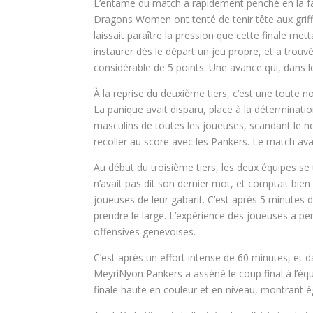
L’entame du match a rapidement penché en la f
Dragons Women ont tenté de tenir tête aux griff
laissait paraître la pression que cette finale me
instaurer dès le départ un jeu propre, et a tro
considérable de 5 points. Une avance qui, dans l
À la reprise du deuxième tiers, c’est une toute 
La panique avait disparu, place à la détermination
masculins de toutes les joueuses, scandant le 
recoller au score avec les Pankers. Le match avai
Au début du troisième tiers, les deux équipes s
n’avait pas dit son dernier mot, et comptait bien
joueuses de leur gabarit. C’est après 5 minute
prendre le large. L’expérience des joueuses a per
offensives genevoises.
C’est après un effort intense de 60 minutes, et 
MeyriNyon Pankers a asséné le coup final à l’
finale haute en couleur et en niveau, montrant é