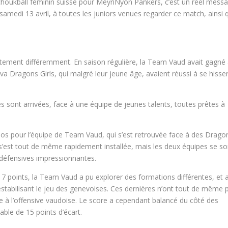
u tchoukball féminin suisse pour MeyriNyon Pankers, c’est un réel mess
samedi 13 avril, à toutes les juniors venues regarder ce match, ainsi 
ètement différemment. En saison régulière, la Team Vaud avait gagné
a Dragons Girls, qui malgré leur jeune âge, avaient réussi à se hisse
s sont arrivées, face à une équipe de jeunes talents, toutes prêtes à
epos pour l’équipe de Team Vaud, qui s’est retrouvée face à des Drago
 s’est tout de même rapidement installée, mais les deux équipes se so
 défensives impressionnantes.
7 points, la Team Vaud a pu explorer des formations différentes, et 
tabilisant le jeu des genevoises. Ces dernières n’ont tout de même 
dre à l’offensive vaudoise. Le score a cependant balancé du côté des
ble de 15 points d’écart.