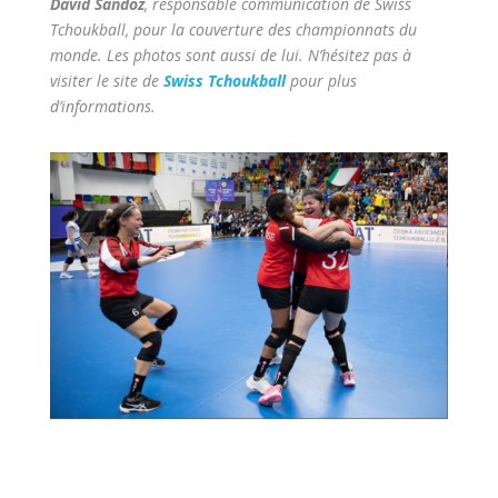
David Sandoz
, responsable communication de Swiss
Tchoukball, pour la couverture des championnats du
monde. Les photos sont aussi de lui. N’hésitez pas à
visiter le site de
Swiss Tchoukball
pour plus
d’informations.