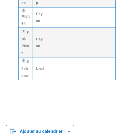
es
p
Dey
Mich
an
eli
P
ré-
Dey
Pico
an
t
S
éch
Unai
eron
Ajouter au calendrier