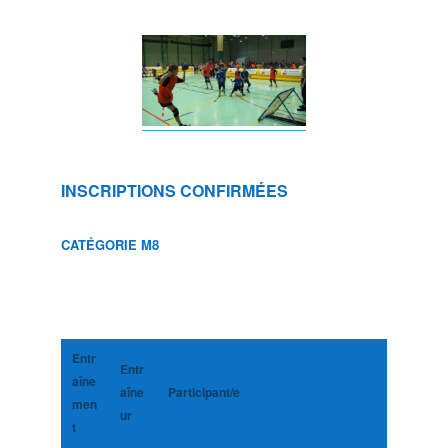
INSCRIPTIONS CONFIRMÉES
CATÉGORIE M8
Entr
Entr
aîne
aîne
Participant/e
men
ur
t