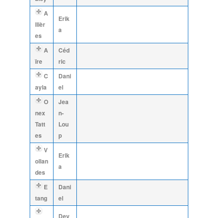
A
Erik
llièr
a
es
A
Céd
ïre
ric
C
Dani
ayla
el
O
Jea
nex
n-
Tatt
Lou
es
p
V
Erik
ollan
a
des
E
Dani
tang
el
Dey