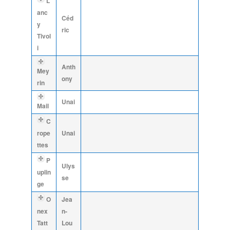
L
anc
Céd
y
ric
Tivol
i
Anth
Mey
ony
rin
Unai
Mail
C
rope
Unai
ttes
P
Ulys
uplin
se
ge
O
Jea
nex
n-
Tatt
Lou