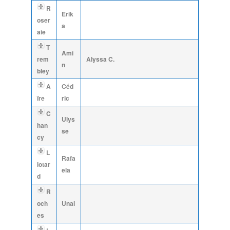
R
Erik
oser
a
aie
T
Ami
rem
Alyssa C.
n
bley
A
Céd
ïre
ric
C
Ulys
han
se
cy
L
Rafa
iotar
ela
d
R
och
Unai
es