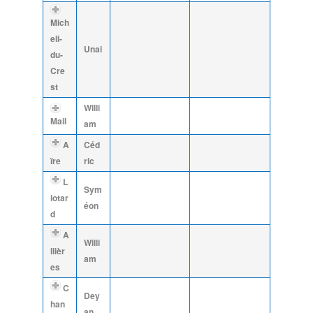
Mich
eli-
Unai
du-
Cre
st
Willi
Mail
am
A
Céd
ïre
ric
L
Sym
iotar
éon
d
A
Willi
llièr
am
es
C
Dey
han
an