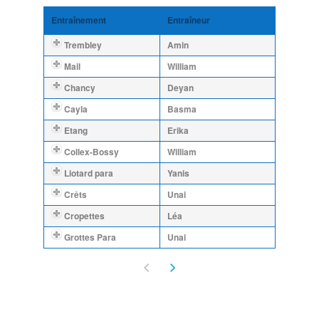
Entraînement
Entraîneur
Trembley
Amin
Mail
William
Chancy
Deyan
Cayla
Basma
Etang
Erika
Collex-Bossy
William
Liotard para
Yanis
Crêts
Unai
Cropettes
Léa
Grottes Para
Unai