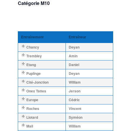
Catégorie M10
Entraînement
Entraîneur
Chancy
Deyan
Trembley
Amin
Etang
Daniel
Puplinge
Deyan
Cité-Jonction
William
Onex Tattes
Jerson
Europe
Cédric
Roches
Vincent
Liotard
Syméon
Mail
William