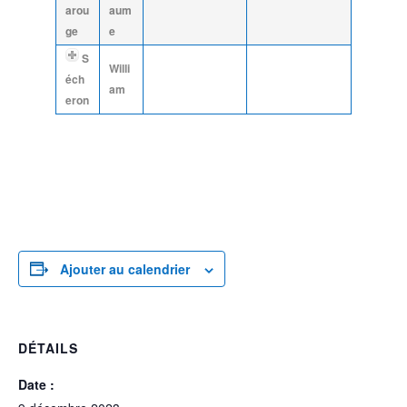
arou
aum
ge
e
S
Willi
éch
am
eron
Ajouter au calendrier
DÉTAILS
Date :