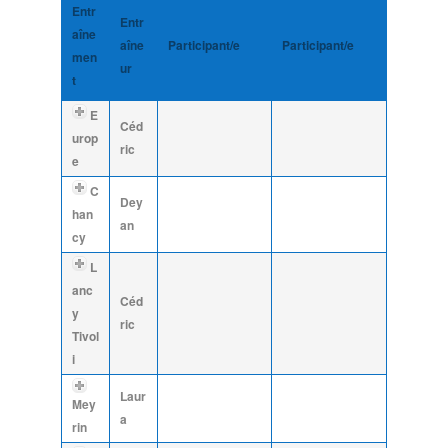
Entr
Entr
aîne
aîne
Participant/e
Participant/e
men
ur
t
E
Céd
urop
ric
e
C
Dey
han
an
cy
L
anc
Céd
y
ric
Tivol
i
Laur
Mey
a
rin