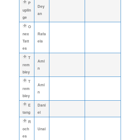
P
Dey
uplin
an
ge
O
nex
Rafa
Tatt
ela
es
T
Ami
rem
n
bley
T
Ami
rem
n
bley
E
Dani
tang
el
R
och
Unai
es