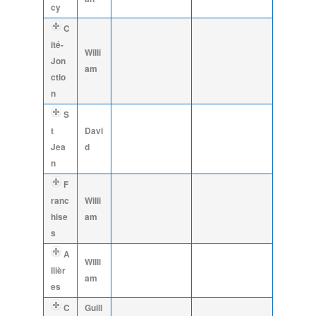
cy
C
ité-
Willi
Jon
am
ctio
n
S
t
Davi
Jea
d
n
F
ranc
Willi
hise
am
s
A
Willi
llièr
am
es
C
Guill