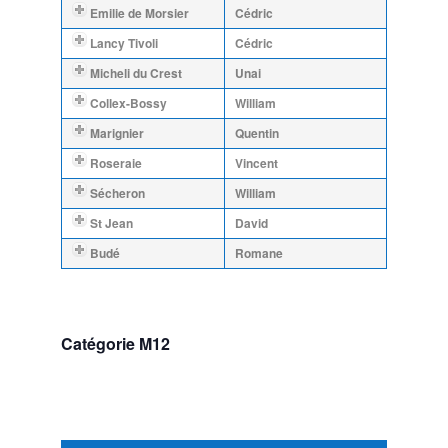
Emilie de Morsier
Cédric
Lancy Tivoli
Cédric
Micheli du Crest
Unai
Collex-Bossy
William
Marignier
Quentin
Roseraie
Vincent
Sécheron
William
St Jean
David
Budé
Romane
Catégorie M12