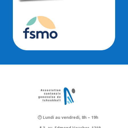
🕐 Lundi au vendredi, 8h – 19h
📍 3, av. Edmond Vaucher, 1219