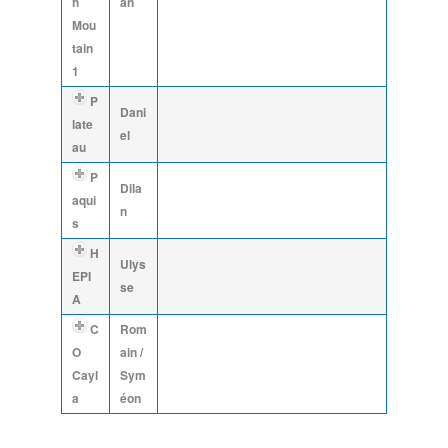
h
an
Mou
tain
1
P
Dani
late
el
au
P
Dila
aqui
n
s
H
Ulys
EPI
se
A
C
Rom
O
ain /
Cayl
Sym
a
éon