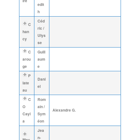
ïre
edit
h
Céd
C
ric /
han
Ulys
cy
se
C
Guill
arou
aum
ge
e
P
Dani
late
el
au
C
Rom
O
ain /
Alexandre G.
Cayl
Sym
a
éon
Jea
n-
Mey