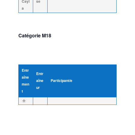
Cayl
se
a
Catégorie M18
Entr
Entr
aîne
aîne
Participant/e
men
ur
t