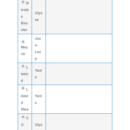
N
icola
Ulys
s
se
Bou
vier
Jea
n-
Mey
Lou
rin
p
L
Yani
iotar
s
d
L
iotar
Yani
d
s
filles
C
O
Ulys