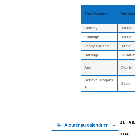
Entraînement
Entraîne
Chancy
Ulysse
Puplinge
Ulysse
Lancy Plateau
Daniel
Carouge
Guillau
Aïre
Cédric
Geneva Dragons
David
A
DÉTAI
Ajouter au calendrier
Date :