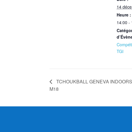
14 déc
Heure :
14:00 -
Catégor
d’Évèn
Compéti
TGI
TCHOUKBALL GENEVA INDOORS –
M18