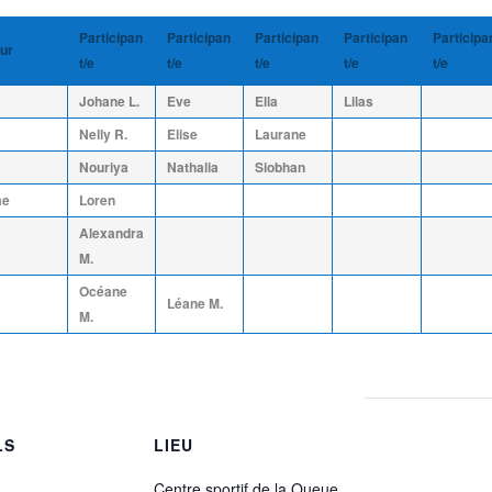
Participan
Participan
Participan
Participan
Participa
ur
t/e
t/e
t/e
t/e
t/e
Johane L.
Eve
Ella
Lilas
Nelly R.
Elise
Laurane
Nouriya
Nathalia
Siobhan
me
Loren
Alexandra
M.
Océane
Léane M.
M.
LS
LIEU
Centre sportif de la Queue