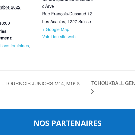
d’Arve
embre 2022
Rue François-Dussaud 12
Les Acacias
,
1227
Suisse
 18:00
+ Google Map
ies
Voir Lieu site web
ement:
tions féminines
,
TCHOUKBALL GENE
 TOURNOIS JUNIORS M14, M16 &
NOS PARTENAIRES