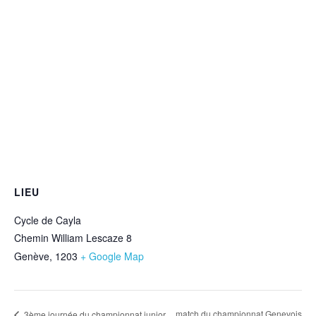
LIEU
Cycle de Cayla
Chemin William Lescaze 8
Genève
,
1203
+ Google Map
match du championnat Genevois
3ème journée du championnat junior