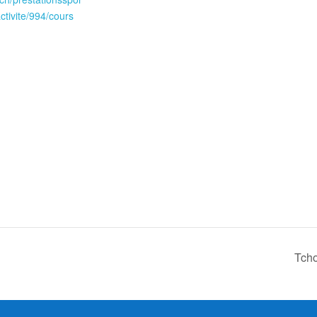
activite/994/cours
Tcho