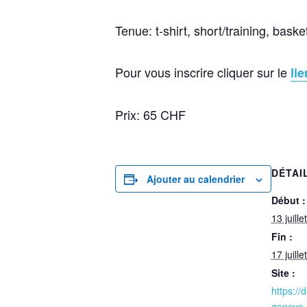
Tenue: t-shirt, short/training, baske
Pour vous inscrire cliquer sur le
li
Prix: 65 CHF
DÉTAI
Ajouter au calendrier
Début :
13 juill
Fin :
17 juill
Site :
https://
geneve.