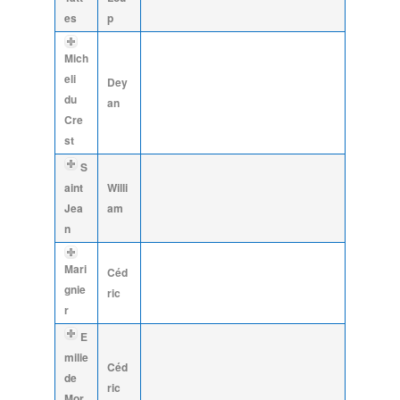
es
p
Mich
eli
Dey
du
an
Cre
st
S
aint
Willi
Jea
am
n
Mari
Céd
gnie
ric
r
E
milie
Céd
de
ric
Mor