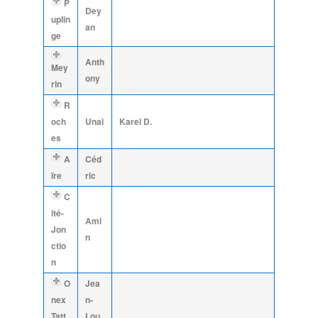
P
Dey
uplin
an
ge
Anth
Mey
ony
rin
R
och
Unai
Karel D.
es
A
Céd
ïre
ric
C
ité-
Ami
Jon
n
ctio
n
O
Jea
nex
n-
Tatt
Lou