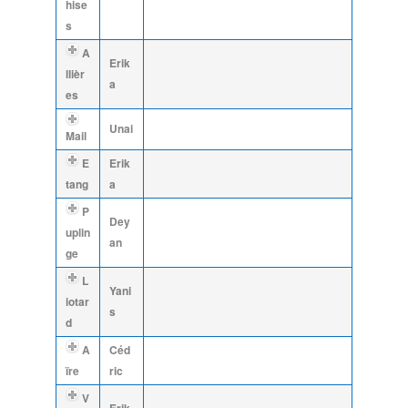
hise
s
A
Erik
llièr
a
es
Unai
Mail
E
Erik
tang
a
P
Dey
uplin
an
ge
L
Yani
iotar
s
d
A
Céd
ïre
ric
V
Erik