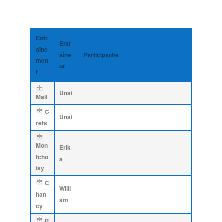
Entr
Entr
aîne
aîne
Participant/e
men
ur
t
Unai
Mail
C
Unai
rêts
Mon
Erik
tcho
a
isy
C
Willi
han
am
cy
P