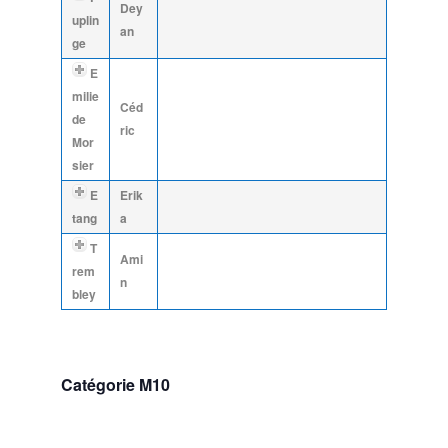
Dey
uplin
an
ge
E
milie
Céd
de
ric
Mor
sier
E
Erik
tang
a
T
Ami
rem
n
bley
Catégorie M10