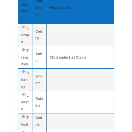
Entr
aîne
aîne
Participant/e
men
ur
t
E
Céd
urop
ric
e
T
Ami
rem
Christophe I. et Olyvia
n
bley
C
Willi
han
am
cy
L
Rafa
iotar
ela
d
T
Céd
ivoli
ric