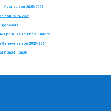
– flyer saison 2025/2026
 saison 2025/2026
l genevois
es pour les tournois juniors
à Genève saison 2023-2024
CGT 2024 – 2025