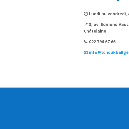
🕐 Lundi au vendredi, 
📍 3, av. Edmond Vauc
Châtelaine
📞 022 796 67 66
📧 info@tchoukballge