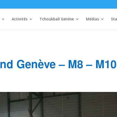
Activités
Tchoukball Genève
Médias
Sta
nd Genève – M8 – M10