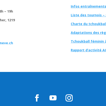
Infos entraînements 
8h – 19h
Liste des tournois –
her, 1219
Charte du tchoukbal
Adaptations des règl
Tchoukball féminin 
neve.ch
Rapport d’activité A