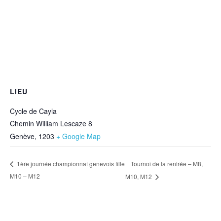
LIEU
Cycle de Cayla
Chemin William Lescaze 8
Genève
,
1203
+ Google Map
Tournoi de la rentrée – M8,
1ère journée championnat genevois fille
M10 – M12
M10, M12