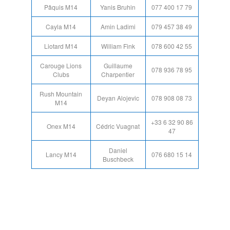
Pâquis M14
Yanis Bruhin
077 400 17 79
Cayla M14
Amin Ladimi
079 457 38 49
Liotard M14
William Fink
078 600 42 55
Carouge Lions
Guillaume
078 936 78 95
Clubs
Charpentier
Rush Mountain
Deyan Alojevic
078 908 08 73
M14
+33 6 32 90 86
Onex M14
Cédric Vuagnat
47
Daniel
Lancy M14
076 680 15 14
Buschbeck