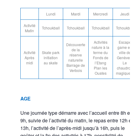
Lundi
Mardi
Mercredi
Jeudi
Activité
Tchoukball
Tchoukball
Tchoukball
Tchoukball
Matin
Activités
Escape
Découverte
nature à la
game en
de la
Activité
Skate park
ferme du
ville de
réserve
Après
initiation
Fonds de
Genève «
naturelle
midi
au skate
l’Etang
Le
Barrage de
Plan les
chaudron
Verbois
Ouates
magique »
AGE
Une journée type démarre avec l’accueil entre 8h et
9h, suivie de l’activité du matin, le repas entre 12h et
13h, l’activité de l’après-midi jusqu’à 16h, puis le
goûter et la fin des activités à 17h, possibilité de