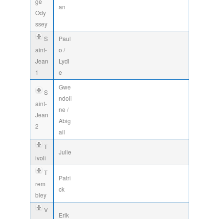
ge
an
Ody
ssey
S
Paul
aint-
o /
Jean
Lydi
1
e
Gwe
S
ndoli
aint-
ne /
Jean
Abig
2
ail
T
Julie
ivoli
T
Patri
rem
ck
bley
V
Erik