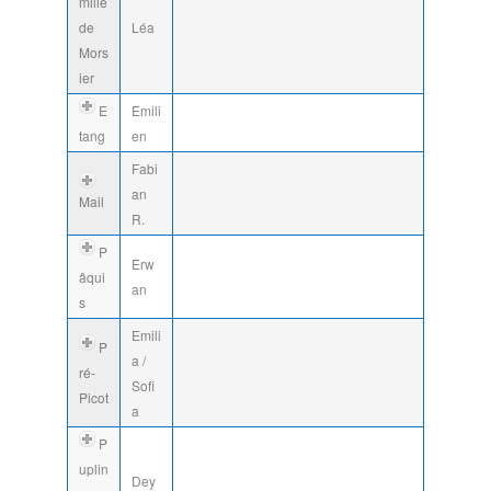
milie
de
Léa
Mors
ier
E
Emili
tang
en
Fabi
an
Mail
R.
P
Erw
âqui
an
s
Emili
P
a /
ré-
Sofi
Picot
a
P
uplin
Dey