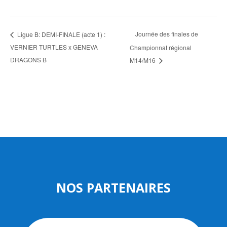
Journée des finales de
Ligue B: DEMI-FINALE (acte 1) :
VERNIER TURTLES x GENEVA
Championnat régional
DRAGONS B
M14/M16
NOS PARTENAIRES