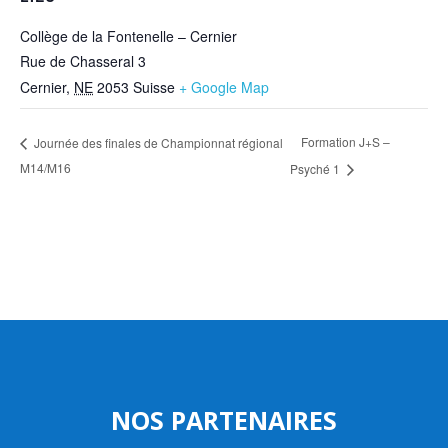
Collège de la Fontenelle – Cernier
Rue de Chasseral 3
Cernier
,
NE
2053
Suisse
+ Google Map
Formation J+S –
Journée des finales de Championnat régional
M14/M16
Psyché 1
NOS PARTENAIRES