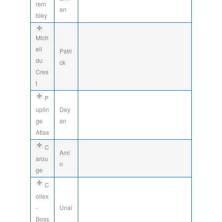
rem
an
bley
Mich
eli
Patri
du
ck
Cres
t
P
uplin
Dey
ge
an
Atlas
C
Ami
arou
n
ge
C
ollex
-
Unai
Boss