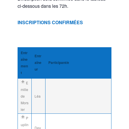
ci-dessous dans les 72h.
INSCRIPTIONS CONFIRMÉES
Entr
Entr
aîne
aîne
Participant/e
men
ur
t
E
milie
de
Léa
Mors
ier
P
uplin
Dey