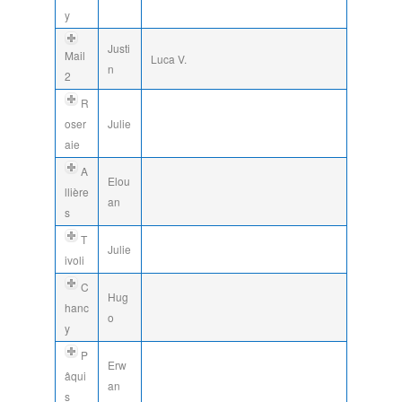
y
Justi
Mail
Luca V.
n
2
R
oser
Julie
aie
A
Elou
llière
an
s
T
Julie
ivoli
C
Hug
hanc
o
y
P
Erw
âqui
an
s