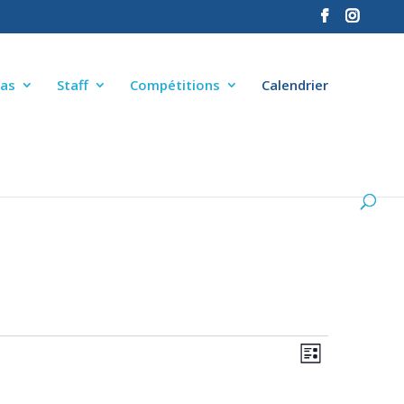
as
Staff
Compétitions
Calendrier
NAVIGA
NAVIGA
Liste
DE
PAR