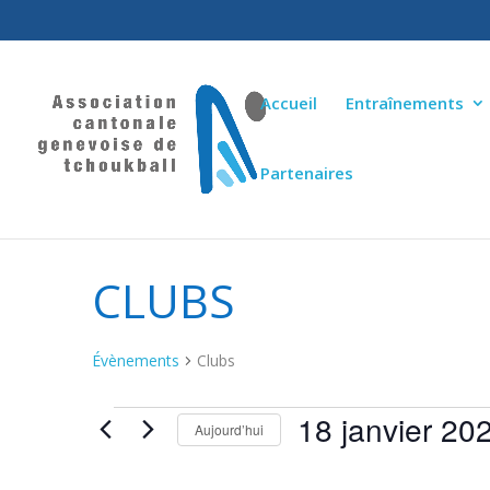
Accueil
Entraînements
Partenaires
CLUBS
Évènements
Clubs
18 janvier 20
ÉVÈNEMENTS
Aujourd’hui
Sélectionnez
une